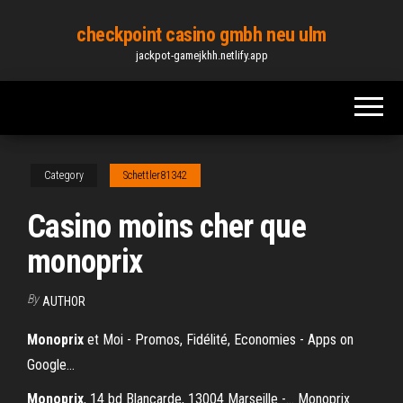
Skip
checkpoint casino gmbh neu ulm
to
jackpot-gamejkhh.netlify.app
the
content
Category
Schettler81342
Casino moins cher que
monoprix
By
AUTHOR
Monoprix
et Moi - Promos, Fidélité, Economies - Apps on
Google…
Monoprix
, 14 bd Blancarde, 13004 Marseille -… Monoprix